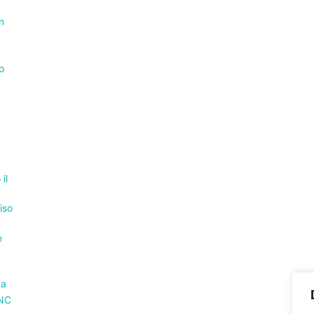
n
o
il
iso
e
va
PNC