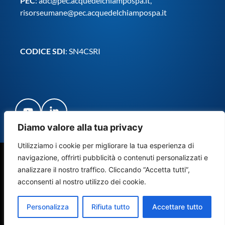
PEC
:
adc@pec.acquedelchiampospa.it
,
risorseumane@pec.acquedelchiampospa.it
CODICE SDI
: SN4CSRI
Diamo valore alla tua privacy
Utilizziamo i cookie per migliorare la tua esperienza di
navigazione, offrirti pubblicità o contenuti personalizzati e
© Copyright Acque del Chiampo S.p.A. Società Benefit 2024
analizzare il nostro traffico. Cliccando “Accetta tutti”,
– Tutti i diritti riservati
acconsenti al nostro utilizzo dei cookie.
Credits
Privacy & Cookie policy
Personalizza
Rifiuta tutto
Accettare tutto