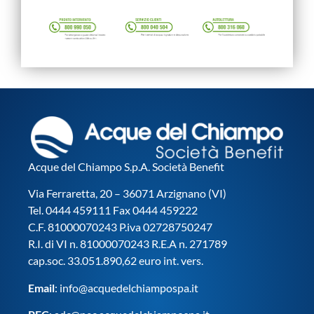
Acque del Chiampo S.p.A. Società Benefit
Via Ferraretta, 20 – 36071 Arzignano (VI)
Tel. 0444 459111 Fax 0444 459222
C.F. 81000070243 P.iva 02728750247
R.I. di VI n. 81000070243 R.E.A n. 271789
cap.soc. 33.051.890,62 euro int. vers.
Email
:
info@acquedelchiampospa.it