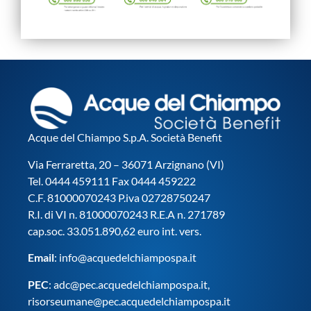
Acque del Chiampo S.p.A. Società Benefit
Via Ferraretta, 20 – 36071 Arzignano (VI)
Tel. 0444 459111 Fax 0444 459222
C.F. 81000070243 P.iva 02728750247
R.I. di VI n. 81000070243 R.E.A n. 271789
cap.soc. 33.051.890,62 euro int. vers.
Email
:
info@acquedelchiampospa.it
PEC
:
adc@pec.acquedelchiampospa.it
,
risorseumane@pec.acquedelchiampospa.it