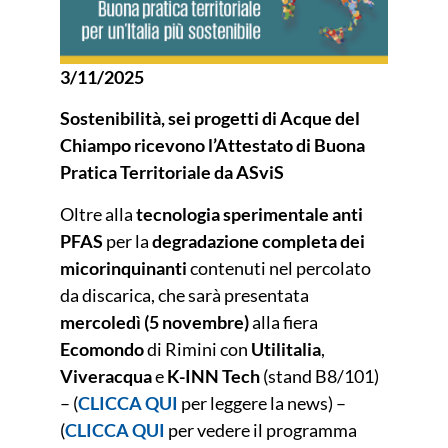
3/11/2025
Sostenibilità, sei progetti di Acque del
Chiampo ricevono l’Attestato di Buona
Pratica Territoriale da ASviS
Oltre alla
tecnologia sperimentale anti
PFAS
per la
degradazione completa dei
micorinquinanti
contenuti nel percolato
da discarica, che sarà presentata
mercoledì (5 novembre)
alla fiera
Ecomondo
di Rimini con
Utilitalia
,
Viveracqua
e
K-INN Tech
(stand B8/101)
– (
CLICCA QUI
per leggere la news)
–
(
CLICCA QUI
per vedere il programma