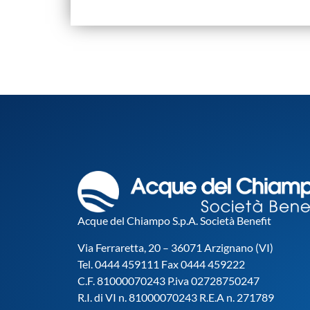
Acque del Chiampo S.p.A. Società Benefit
Via Ferraretta, 20 – 36071 Arzignano (VI)
Tel. 0444 459111 Fax 0444 459222
C.F. 81000070243 P.iva 02728750247
R.I. di VI n. 81000070243 R.E.A n. 271789