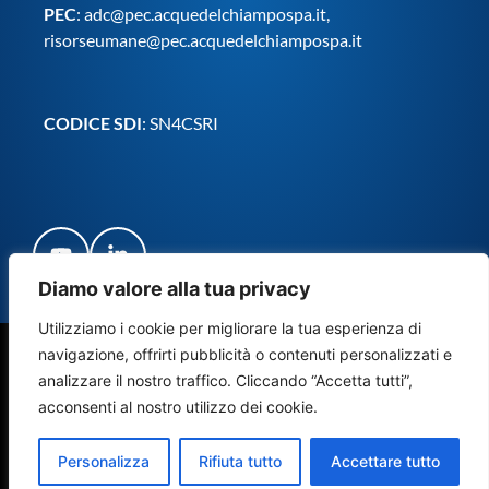
PEC
:
adc@pec.acquedelchiampospa.it
,
risorseumane@pec.acquedelchiampospa.it
CODICE SDI
: SN4CSRI
Diamo valore alla tua privacy
Utilizziamo i cookie per migliorare la tua esperienza di
navigazione, offrirti pubblicità o contenuti personalizzati e
© Copyright Acque del Chiampo S.p.A. Società Benefit 2024
analizzare il nostro traffico. Cliccando “Accetta tutti”,
– Tutti i diritti riservati
acconsenti al nostro utilizzo dei cookie.
Credits
Privacy & Cookie policy
Personalizza
Rifiuta tutto
Accettare tutto