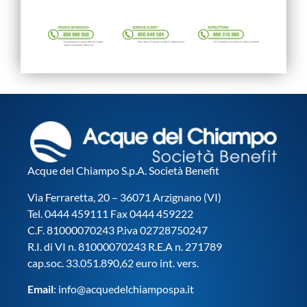
Acque del Chiampo S.p.A. Società Benefit
Via Ferraretta, 20 – 36071 Arzignano (VI)
Tel. 0444 459111 Fax 0444 459222
C.F. 81000070243 P.iva 02728750247
R.I. di VI n. 81000070243 R.E.A n. 271789
cap.soc. 33.051.890,62 euro int. vers.
Email
:
info@acquedelchiampospa.it