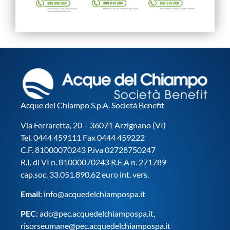
Acque del Chiampo S.p.A. Società Benefit
Via Ferraretta, 20 – 36071 Arzignano (VI)
Tel. 0444 459111 Fax 0444 459222
C.F. 81000070243 P.iva 02728750247
R.I. di VI n. 81000070243 R.E.A n. 271789
cap.soc. 33.051.890,62 euro int. vers.
Email
:
info@acquedelchiampospa.it
PEC
:
adc@pec.acquedelchiampospa.it
,
risorseumane@pec.acquedelchiampospa.it