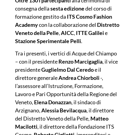
Oltre 130 i partecipanti
alla cerimonia di
consegna della
sesta edizione
del corso di
formazione gestito da
ITS Cosmo Fashion
Academy
con la collaborazione del
Distretto
Veneto della Pelle
,
AICC
,
ITTE Galilei
e
Stazione Sperimentale Pelli
.
Tra i presenti, i vertici di Acque del Chiampo
– con il presidente
Renzo Marcigaglia
, il vice
presidente
Guglielmo Dal Ceredo
e il
direttore generale
Andrea Chiorboli
-,
l’assessore all’Istruzione, Formazione,
Lavoro e Pari Opportunità della Regione del
Veneto,
Elena Donazzan
, il sindaco di
Arzignano,
Alessia Bevilacqua
, il direttore
del Distretto Veneto della Pelle,
Matteo
Macilotti
, il direttore della Fondazione ITS
Cosmo,
Roberto Gigliotti
, imprenditori e