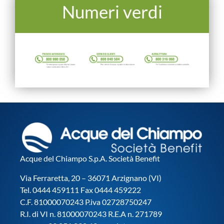
Numeri verdi
Acque del Chiampo S.p.A. Società Benefit
Via Ferraretta, 20 – 36071 Arzignano (VI)
Tel. 0444 459111 Fax 0444 459222
C.F. 81000070243 P.iva 02728750247
R.I. di VI n. 81000070243 R.E.A n. 271789