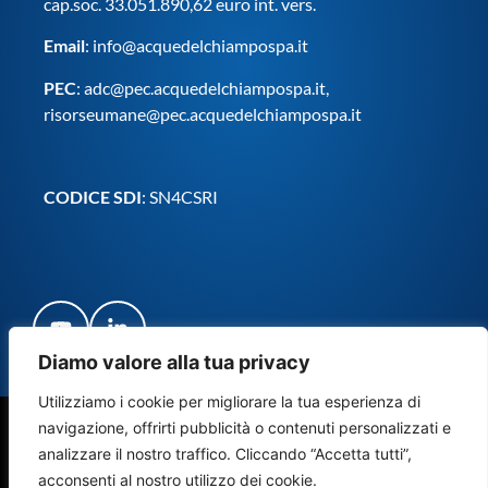
cap.soc. 33.051.890,62 euro int. vers.
Email
:
info@acquedelchiampospa.it
PEC
:
adc@pec.acquedelchiampospa.it
,
risorseumane@pec.acquedelchiampospa.it
CODICE SDI
: SN4CSRI
Diamo valore alla tua privacy
Utilizziamo i cookie per migliorare la tua esperienza di
navigazione, offrirti pubblicità o contenuti personalizzati e
© Copyright Acque del Chiampo S.p.A. Società Benefit 2024
analizzare il nostro traffico. Cliccando “Accetta tutti”,
– Tutti i diritti riservati
acconsenti al nostro utilizzo dei cookie.
Credits