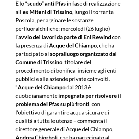
È lo
“scudo” anti Pfas
in fase di realizzazione
all’
ex Miteni di Trissino
, lungo il torrente
Poscola, per arginare le sostanze
perfluoralchiliche; mercoledì (26 luglio)
l’
avvio dei lavori da parte di Eni Rewind
con
la presenza di
Acque del Chiampo
, che ha
partecipato al
sopralluogo organizzato dal
Comune di Trissino
, titolare del
procedimento di bonifica, insieme agli enti
pubblici e alle aziende private coinvolti.
“
Acque del Chiampo
dal 2013 è
quotidianamente
impegnata per risolvere il
problema dei Pfas su più fronti
, con
l’obiettivo di garantire acqua sicura e di
qualità a tutte le utenze – commenta il
direttore generale di Acque del Chiampo,
Andrea Chiorboli
, che ha partecipato al