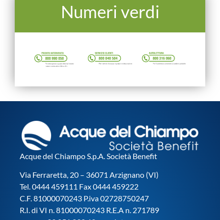
Numeri verdi
Acque del Chiampo S.p.A. Società Benefit
Via Ferraretta, 20 – 36071 Arzignano (VI)
Tel. 0444 459111 Fax 0444 459222
C.F. 81000070243 P.iva 02728750247
R.I. di VI n. 81000070243 R.E.A n. 271789