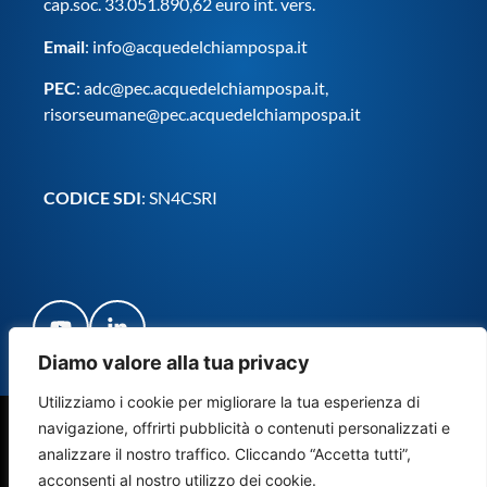
cap.soc. 33.051.890,62 euro int. vers.
Email
:
info@acquedelchiampospa.it
PEC
:
adc@pec.acquedelchiampospa.it
,
risorseumane@pec.acquedelchiampospa.it
CODICE SDI
: SN4CSRI
Diamo valore alla tua privacy
Utilizziamo i cookie per migliorare la tua esperienza di
navigazione, offrirti pubblicità o contenuti personalizzati e
© Copyright Acque del Chiampo S.p.A. Società Benefit 2024
analizzare il nostro traffico. Cliccando “Accetta tutti”,
– Tutti i diritti riservati
acconsenti al nostro utilizzo dei cookie.
Credits