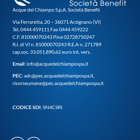
Acque del Chiampo S.p.A. Società Benefit
Via Ferraretta, 20 – 36071 Arzignano (VI)
Tel. 0444 459111 Fax 0444 459222
C.F. 81000070243 P.iva 02728750247
R.I. di VI n. 81000070243 R.E.A n. 271789
cap.soc. 33.051.890,62 euro int. vers.
Email
:
info@acquedelchiampospa.it
PEC
:
adc@pec.acquedelchiampospa.it
,
risorseumane@pec.acquedelchiampospa.it
CODICE SDI
: SN4CSRI