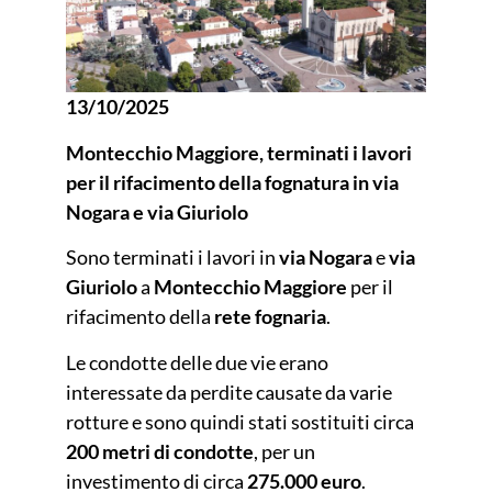
13/10/2025
Montecchio Maggiore, terminati i lavori
per il rifacimento della fognatura in via
Nogara e via Giuriolo
Sono terminati i lavori in
via Nogara
e
via
Giuriolo
a
Montecchio Maggiore
per il
rifacimento della
rete fognaria
.
Le condotte delle due vie erano
interessate da perdite causate da varie
rotture e sono quindi stati sostituiti circa
200 metri di condotte
, per un
investimento di circa
275.000 euro
.