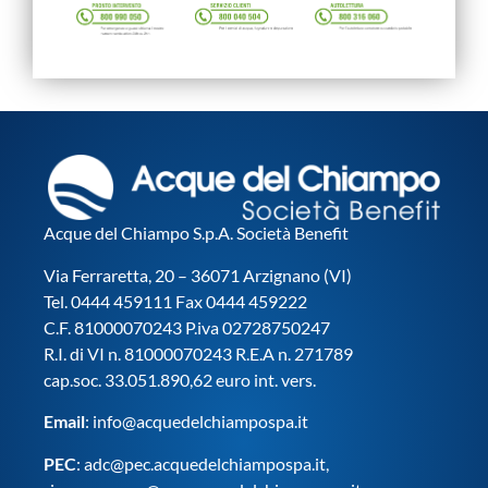
Acque del Chiampo S.p.A. Società Benefit
Via Ferraretta, 20 – 36071 Arzignano (VI)
Tel. 0444 459111 Fax 0444 459222
C.F. 81000070243 P.iva 02728750247
R.I. di VI n. 81000070243 R.E.A n. 271789
cap.soc. 33.051.890,62 euro int. vers.
Email
:
info@acquedelchiampospa.it
PEC
:
adc@pec.acquedelchiampospa.it
,