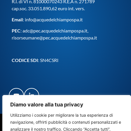
R.I. di VI n. 81000070243 R.E.A n. 271789
cap.soc. 33.051.890,62 euro int. vers.
Email
:
info@acquedelchiampospa.it
PEC
:
adc@pec.acquedelchiampospa.it
,
risorseumane@pec.acquedelchiampospa.it
CODICE SDI
: SN4CSRI
Diamo valore alla tua privacy
Utilizziamo i cookie per migliorare la tua esperienza di
navigazione, offrirti pubblicità o contenuti personalizzati e
© Copyright Acque del Chiampo S.p.A. Società Benefit 2024
analizzare il nostro traffico. Cliccando “Accetta tutti”,
– Tutti i diritti riservati