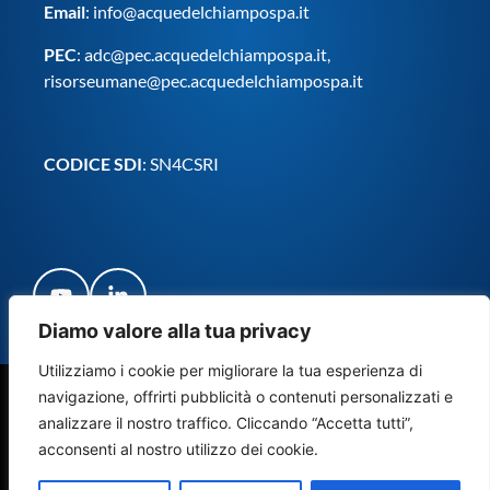
Email
:
info@acquedelchiampospa.it
PEC
:
adc@pec.acquedelchiampospa.it
,
risorseumane@pec.acquedelchiampospa.it
CODICE SDI
: SN4CSRI
Diamo valore alla tua privacy
Utilizziamo i cookie per migliorare la tua esperienza di
navigazione, offrirti pubblicità o contenuti personalizzati e
© Copyright Acque del Chiampo S.p.A. Società Benefit 2024
analizzare il nostro traffico. Cliccando “Accetta tutti”,
– Tutti i diritti riservati
acconsenti al nostro utilizzo dei cookie.
Credits