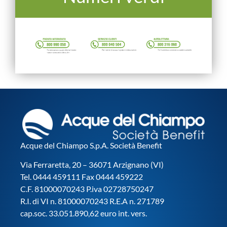
Acque del Chiampo S.p.A. Società Benefit
Via Ferraretta, 20 – 36071 Arzignano (VI)
Tel. 0444 459111 Fax 0444 459222
C.F. 81000070243 P.iva 02728750247
R.I. di VI n. 81000070243 R.E.A n. 271789
cap.soc. 33.051.890,62 euro int. vers.