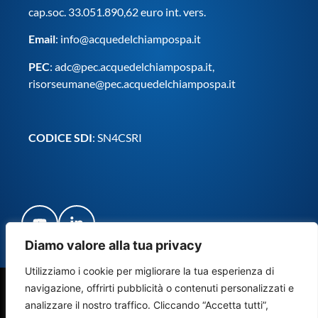
cap.soc. 33.051.890,62 euro int. vers.
Email
:
info@acquedelchiampospa.it
PEC
:
adc@pec.acquedelchiampospa.it
,
risorseumane@pec.acquedelchiampospa.it
CODICE SDI
: SN4CSRI
Diamo valore alla tua privacy
Utilizziamo i cookie per migliorare la tua esperienza di
navigazione, offrirti pubblicità o contenuti personalizzati e
© Copyright Acque del Chiampo S.p.A. Società Benefit 2024
analizzare il nostro traffico. Cliccando “Accetta tutti”,
– Tutti i diritti riservati