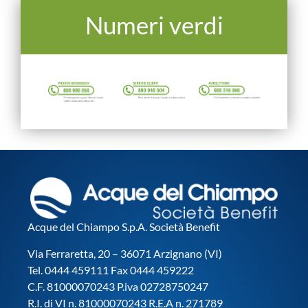
Numeri verdi
Acque del Chiampo S.p.A. Società Benefit
Via Ferraretta, 20 – 36071 Arzignano (VI)
Tel. 0444 459111 Fax 0444 459222
C.F. 81000070243 P.iva 02728750247
R.I. di VI n. 81000070243 R.E.A n. 271789