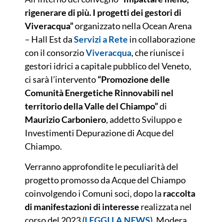
rigenerare di più. I progetti dei gestori di
Viveracqua”
organizzato nella Ocean Arena
– Hall Est da
Servizi a Rete
in collaborazione
con il consorzio
Viveracqua
, che riunisce i
gestori idrici a capitale pubblico del Veneto,
ci sarà l’intervento
“Promozione delle
Comunità Energetiche Rinnovabili nel
territorio della Valle del Chiampo”
di
Maurizio Carboniero
, addetto Sviluppo e
Investimenti Depurazione di Acque del
Chiampo.
Verranno approfondite le peculiarità del
progetto promosso da Acque del Chiampo
coinvolgendo i Comuni soci, dopo la
raccolta
di manifestazioni di interesse
realizzata nel
corso del 2023 (
LEGGI LA NEWS
). Modera