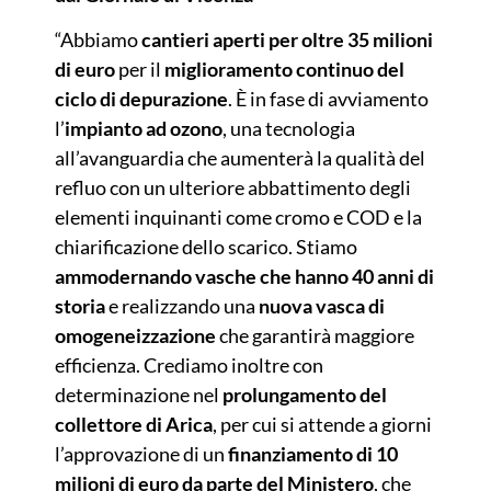
“Abbiamo
cantieri aperti per oltre 35 milioni
di euro
per il
miglioramento continuo del
ciclo di depurazione
. È in fase di avviamento
l’
impianto ad ozono
, una tecnologia
all’avanguardia che aumenterà la qualità del
refluo con un ulteriore abbattimento degli
elementi inquinanti come cromo e COD e la
chiarificazione dello scarico. Stiamo
ammodernando vasche che hanno 40 anni di
storia
e realizzando una
nuova vasca di
omogeneizzazione
che garantirà maggiore
efficienza. Crediamo inoltre con
determinazione nel
prolungamento del
collettore di Arica
, per cui si attende a giorni
l’approvazione di un
finanziamento di 10
milioni di euro da parte del Ministero
, che