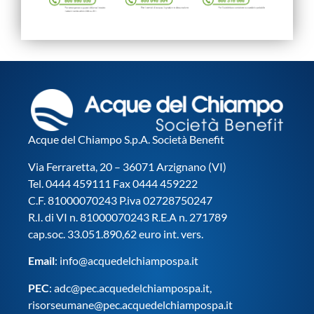
Acque del Chiampo S.p.A. Società Benefit
Via Ferraretta, 20 – 36071 Arzignano (VI)
Tel. 0444 459111 Fax 0444 459222
C.F. 81000070243 P.iva 02728750247
R.I. di VI n. 81000070243 R.E.A n. 271789
cap.soc. 33.051.890,62 euro int. vers.
Email
:
info@acquedelchiampospa.it
PEC
:
adc@pec.acquedelchiampospa.it
,
risorseumane@pec.acquedelchiampospa.it