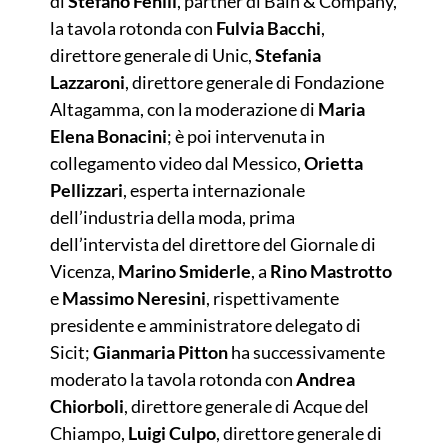
di
Stefano Fenili
, partner di Bain & Company,
la tavola rotonda con
Fulvia Bacchi
,
direttore generale di Unic,
Stefania
Lazzaroni
, direttore generale di Fondazione
Altagamma, con la moderazione di
Maria
Elena Bonacini
; è poi intervenuta in
collegamento video dal Messico,
Orietta
Pellizzari
, esperta internazionale
dell’industria della moda, prima
dell’intervista del direttore del Giornale di
Vicenza,
Marino Smiderle
, a
Rino Mastrotto
e
Massimo Neresini
, rispettivamente
presidente e amministratore delegato di
Sicit;
Gianmaria Pitton
ha successivamente
moderato la tavola rotonda con
Andrea
Chiorboli
, direttore generale di Acque del
Chiampo,
Luigi Culpo
, direttore generale di