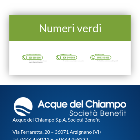
Numeri verdi
Acque del Chiampo S.p.A. Società Benefit
Via Ferraretta, 20 – 36071 Arzignano (VI)
Tel. 0444 459111 Fax 0444 459222