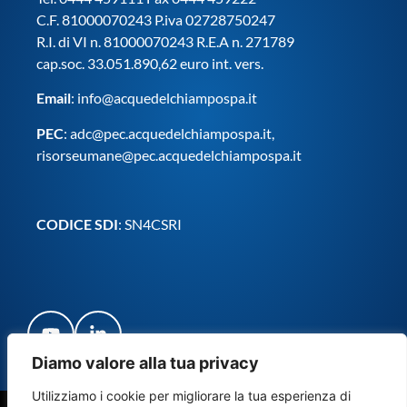
C.F. 81000070243 P.iva 02728750247
R.I. di VI n. 81000070243 R.E.A n. 271789
cap.soc. 33.051.890,62 euro int. vers.
Email
:
info@acquedelchiampospa.it
PEC
:
adc@pec.acquedelchiampospa.it
,
risorseumane@pec.acquedelchiampospa.it
CODICE SDI
: SN4CSRI
Diamo valore alla tua privacy
Utilizziamo i cookie per migliorare la tua esperienza di