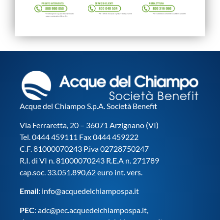
Acque del Chiampo S.p.A. Società Benefit
Via Ferraretta, 20 – 36071 Arzignano (VI)
Tel. 0444 459111 Fax 0444 459222
C.F. 81000070243 P.iva 02728750247
R.I. di VI n. 81000070243 R.E.A n. 271789
cap.soc. 33.051.890,62 euro int. vers.
Email
:
info@acquedelchiampospa.it
PEC
:
adc@pec.acquedelchiampospa.it
,