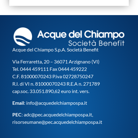
Acque del Chiampo S.p.A. Società Benefit
Via Ferraretta, 20 – 36071 Arzignano (VI)
Tel. 0444 459111 Fax 0444 459222
C.F. 81000070243 P.iva 02728750247
R.I. di VI n. 81000070243 R.E.A n. 271789
cap.soc. 33.051.890,62 euro int. vers.
Email
:
info@acquedelchiampospa.it
PEC
:
adc@pec.acquedelchiampospa.it
,
risorseumane@pec.acquedelchiampospa.it