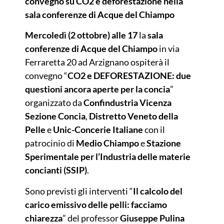
convegno su CO2 e deforestazione nella
sala conferenze di Acque del Chiampo
Mercoledì (2 ottobre) alle 17
la
sala
conferenze di Acque del Chiampo
in via
Ferraretta 20 ad Arzignano ospiterà il
convegno “
CO2 e DEFORESTAZIONE: due
questioni ancora aperte per la concia
”
organizzato da
Confindustria Vicenza
Sezione Concia
,
Distretto Veneto della
Pelle
e
Unic-Concerie Italiane
con il
patrocinio di
Medio Chiampo
e
Stazione
Sperimentale
per l’Industria delle materie
concianti (SSIP)
.
Sono previsti gli interventi “
Il calcolo del
carico emissivo delle pelli: facciamo
chiarezza
” del professor
Giuseppe Pulina