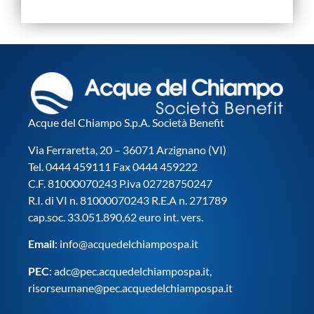
Acque del Chiampo S.p.A. Società Benefit
Via Ferraretta, 20 – 36071 Arzignano (VI)
Tel. 0444 459111 Fax 0444 459222
C.F. 81000070243 P.iva 02728750247
R.I. di VI n. 81000070243 R.E.A n. 271789
cap.soc. 33.051.890,62 euro int. vers.
Email
:
info@acquedelchiampospa.it
PEC
:
adc@pec.acquedelchiampospa.it
,
risorseumane@pec.acquedelchiampospa.it