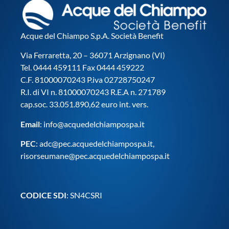
Acque del Chiampo S.p.A. Società Benefit
Via Ferraretta, 20 – 36071 Arzignano (VI)
Tel. 0444 459111 Fax 0444 459222
C.F. 81000070243 P.iva 02728750247
R.I. di VI n. 81000070243 R.E.A n. 271789
cap.soc. 33.051.890,62 euro int. vers.
Email
:
info@acquedelchiampospa.it
PEC
:
adc@pec.acquedelchiampospa.it
,
risorseumane@pec.acquedelchiampospa.it
CODICE SDI
: SN4CSRI