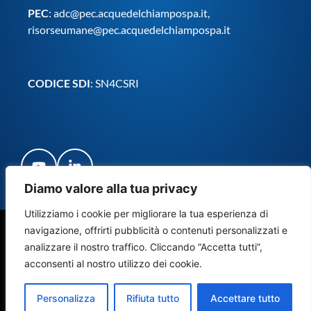
PEC
:
adc@pec.acquedelchiampospa.it
,
risorseumane@pec.acquedelchiampospa.it
CODICE SDI
: SN4CSRI
Diamo valore alla tua privacy
Utilizziamo i cookie per migliorare la tua esperienza di
navigazione, offrirti pubblicità o contenuti personalizzati e
© Copyright Acque del Chiampo S.p.A. Società Benefit 2024
analizzare il nostro traffico. Cliccando “Accetta tutti”,
– Tutti i diritti riservati
acconsenti al nostro utilizzo dei cookie.
Credits
Privacy & Cookie policy
Personalizza
Rifiuta tutto
Accettare tutto