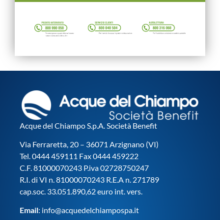
Acque del Chiampo S.p.A. Società Benefit
Via Ferraretta, 20 – 36071 Arzignano (VI)
Tel. 0444 459111 Fax 0444 459222
C.F. 81000070243 P.iva 02728750247
R.I. di VI n. 81000070243 R.E.A n. 271789
cap.soc. 33.051.890,62 euro int. vers.
Email
:
info@acquedelchiampospa.it