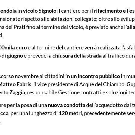
endola
in
vicolo Signolo
il cantiere per il
rifacimento e l’es
sionate rispetto alle abitazioni collegate; oltre allo svil
a dei Prati fino al termine del vicolo, è previsto anche l’
all
i.
00mila euro
e al termine del cantiere verrà realizzata l’asfa
o di giugno
e prevede la
chiusura della strada
al traffico dur
 scorso novembre ai cittadini in un
incontro pubblico
in mun
Matteo Fabris
, il vice presidente di Acque del Chiampo,
Gug
rto Zaggia
, responsabile Gestione contratti e soluzioni tec
ere per la posa di una
nuova condotta
dell’acquedotto dal 
occa
, per una lunghezza di
120 metri
, precedentemente serv
.