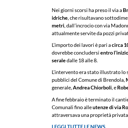
Nei giorni scorsi ha preso il via a
Br
idriche
, che risultavano sottodimen
metri
, dall’incrocio con via Madonn
attualmente servite da pozzi privat
L’importo dei lavori è pari a
circa 1
dovrebbe concludersi
entro l’inizi
serale
dalle 18 alle 8.
L’intervento era stato illustrato lo
pubblici del Comune di Brendola,
generale,
Andrea Chiorboli
, e
Robe
A fine febbraio è terminato il canti
Comunali fino alle
utenze di via R
attraversava una proprietà privata
LEGGI TUTTE LE NEWS