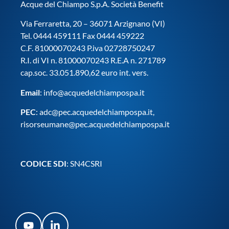
Acque del Chiampo S.p.A. Società Benefit
Via Ferraretta, 20 – 36071 Arzignano (VI)
Tel. 0444 459111 Fax 0444 459222
C.F. 81000070243 P.iva 02728750247
R.I. di VI n. 81000070243 R.E.A n. 271789
cap.soc. 33.051.890,62 euro int. vers.
Email
:
info@acquedelchiampospa.it
PEC
:
adc@pec.acquedelchiampospa.it
,
risorseumane@pec.acquedelchiampospa.it
CODICE SDI
: SN4CSRI