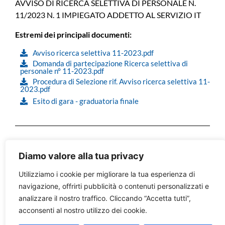
AVVISO DI RICERCA SELETTIVA DI PERSONALE N.
11/2023 N. 1 IMPIEGATO ADDETTO AL SERVIZIO IT
Estremi dei principali documenti:
Avviso ricerca selettiva 11-2023.pdf
Domanda di partecipazione Ricerca selettiva di
personale n° 11-2023.pdf
Procedura di Selezione rif. Avviso ricerca selettiva 11-
2023.pdf
Esito di gara - graduatoria finale
Oggetto dell’avviso:
Diamo valore alla tua privacy
AVVISO DI RICERCA SELETTIVA DI PERSONALE N.
Utilizziamo i cookie per migliorare la tua esperienza di
09/2023 – N.1 IMPIEGATO RESPONSABILE IMPIANTI
navigazione, offrirti pubblicità o contenuti personalizzati e
DI MONTECCHIO MAGGIORE E LONIGO
analizzare il nostro traffico. Cliccando “Accetta tutti”,
acconsenti al nostro utilizzo dei cookie.
Estremi dei principali documenti: