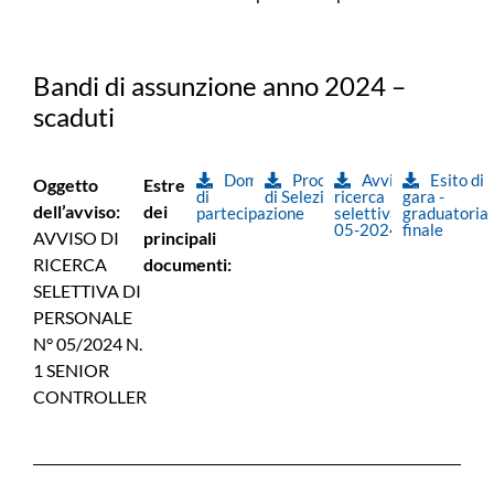
Bandi di assunzione anno 2024 –
scaduti
Domanda
Procedura
Avviso
Esito di
Oggetto
Estremi
di
di Selezione
ricerca
gara -
dell’avviso:
dei
partecipazione
selettiva
graduatoria
05-2024
finale
AVVISO DI
principali
RICERCA
documenti:
SELETTIVA DI
PERSONALE
N° 05/2024 N.
1 SENIOR
CONTROLLER