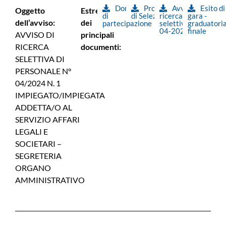
Domanda
Procedura
Avviso
Esito di
Oggetto
Estremi
di
di Selezione
ricerca
gara -
dell’avviso:
dei
partecipazione
selettiva
graduatori
04-2024
finale
AVVISO DI
principali
RICERCA
documenti:
SELETTIVA DI
PERSONALE N°
04/2024 N. 1
IMPIEGATO/IMPIEGATA
ADDETTA/O AL
SERVIZIO AFFARI
LEGALI E
SOCIETARI –
SEGRETERIA
ORGANO
AMMINISTRATIVO