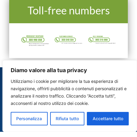
Toll-free numbers
Diamo valore alla tua privacy
Utilizziamo i cookie per migliorare la tua esperienza di
navigazione, offrirti pubblicità o contenuti personalizzati e
analizzare il nostro traffico. Cliccando “Accetta tutti”,
Acque del Chiampo S.p.A. Società Benefit
acconsenti al nostro utilizzo dei cookie.
Via Ferraretta, 20 – 36071 Arzignano (VI)
Personalizza
Rifiuta tutto
Accettare tutto
Tel. 0444 459111 Fax 0444 459222
C.F. 81000070243 P.iva 02728750247
R.I. di VI n. 81000070243 R.E.A n. 271789